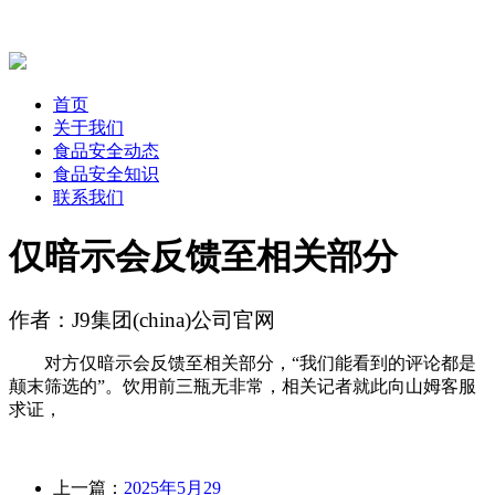
首页
关于我们
食品安全动态
食品安全知识
联系我们
仅暗示会反馈至相关部分
作者：J9集团(china)公司官网
对方仅暗示会反馈至相关部分，“我们能看到的评论都是
颠末筛选的”。饮用前三瓶无非常，相关记者就此向山姆客服
求证，
上一篇：
2025年5月29