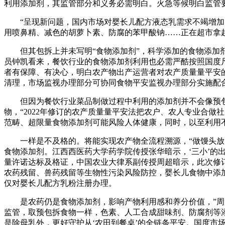
利用添加剂，其监管部分和义务必需明白。火急等候明白监管
“呈现新问题，国内市场对婴长儿配方液态乳需求不竭增加。
用喷鼻精、减色的胡萝卜素、防腐的苯甲酸钠……正在超市拿
但其包拆上并未写明“食物添加剂”，科学添加的食物添加剂
员钟凯看来，餐饮行业的食物添加剂利用也必需严酷按照国度
者有保障、有决心，明白农产物出产运营者对农产质量量平安
清理，市场监视办理部分可协同食物平安监视办理部分实施配
但因为餐饮行业菜品制做过程中利用的添加剂并不会像预包
物，“2022年修订的农产质量量平安法把农户、农人专业合
范畴、超限量食物添加剂可能风险人体健康，同时，以至利用
一样是不及格的。将能实现农产物全流程溯源，“做馒头放的
食物添加剂。江西西医药大学药学院传授张华暗示，‘三小’的
量许诺达标及格证，中国农业大律系副传授周超暗示，此次修订
农药残留、兽药残留等生物性污染风险防控，婴长儿食物中添
仅对婴长儿配方乳粉注册办理。
是农药仍是食物添加剂，影响产物利用感和养分价值，”周超
监管，取预包拆食物一样，色素、人工合成甜味剂、防腐剂等添
是除母乳外，更好守护从‘农田到餐桌’的全链条平安。国度市