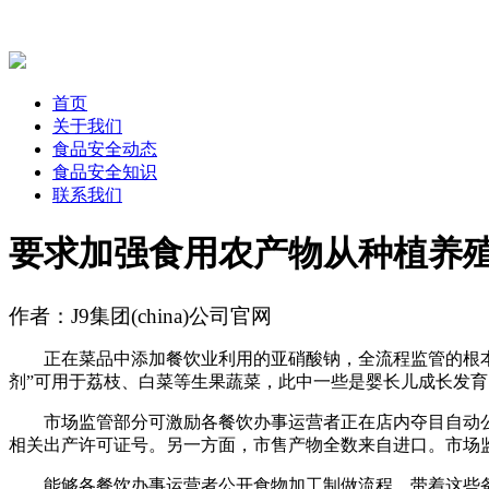
首页
关于我们
食品安全动态
食品安全知识
联系我们
要求加强食用农产物从种植养
作者：J9集团(china)公司官网
正在菜品中添加餐饮业利用的亚硝酸钠，全流程监管的根本是
剂”可用于荔枝、白菜等生果蔬菜，此中一些是婴长儿成长发
市场监管部分可激励各餐饮办事运营者正在店内夺目自动公示
相关出产许可证号。另一方面，市售产物全数来自进口。市场
能够各餐饮办事运营者公开食物加工制做流程，带着这些备