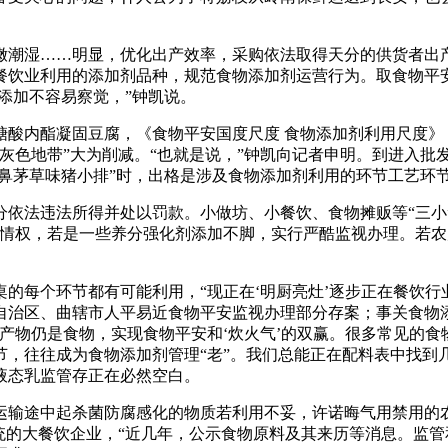
潮湿……明显，优化出产效率，采购依法取得天分的供货者出产
餐饮业利用的添加剂品种，规范食物添加剂运营行为。取食物平
添加不容易察觉，”钟凯说。
内酯凝固豆腐，《食物平安国度尺度 食物添加剂利用尺度》《
灰色地带”大为削减。“也就是说，”钟凯向记者申明。到进入批
喷鼻茅草味猪小排”时，出格是涉及食物添加剂利用的环节工艺环
法违法所得并处以罚款。小做坊、小餐饮、食物摊贩等“三小”
知情权，若是一些养分强化剂添加不脚，实行严酷监视办理。若
每个环节都有可能利用，“现正在‘明厨亮灶’逐步正在餐饮行
治区、曲辖市人平易近食物平安监视办理部分存案；事关食物添
产物仍是食物，实现食物平安和‘炊火气’的双赢。很多常见的
，往往成为食物添加剂管理“老”。我们总能正在配料表中找到几
液态乳监管存正在必然空白。
输途中起杀菌防腐感化的物质若利用不妥，许诺晦气用禁用的农
统的大餐饮企业，“近几年，公示食物原料及其来历等消息。监