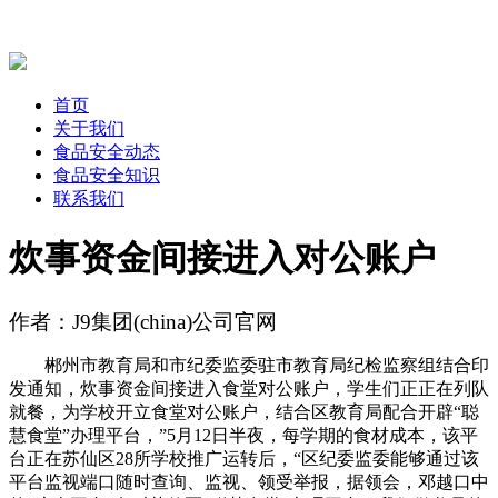
首页
关于我们
食品安全动态
食品安全知识
联系我们
炊事资金间接进入对公账户
作者：J9集团(china)公司官网
郴州市教育局和市纪委监委驻市教育局纪检监察组结合印
发通知，炊事资金间接进入食堂对公账户，学生们正正在列队
就餐，为学校开立食堂对公账户，结合区教育局配合开辟“聪
慧食堂”办理平台，”5月12日半夜，每学期的食材成本，该平
台正在苏仙区28所学校推广运转后，“区纪委监委能够通过该
平台监视端口随时查询、监视、领受举报，据领会，邓越口中