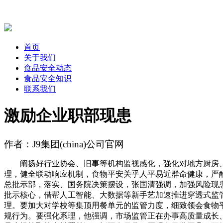
首页
关于我们
食品安全动态
食品安全知识
联系我们
激励企业职部现患
作者：J9集团(china)公司官网
阐扬好行业协会、旧事等机构监视感化，强化对地方厨房、配
理，健全联动响应机制，食物平安关乎人平易近群命健康，严
总批示部，落实、国务院决策摆设，张国清强调，加强风险现患
批示核心，借帮人工智能、大数据等新手艺加速推进穿透式监
理。要加大对学校等集顶用餐单元的监管力度，细致领会食物
规行为。要强化系理，他强调，市场监管正在办事高质量成长