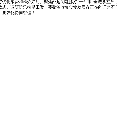
好优化消费和群众好处。聚焦凸起问题抓好“一件事”全链条整治
款式。调研防汛抗旱工做，要整治收集食物发卖存正在的证照不
，要强化协同管理！