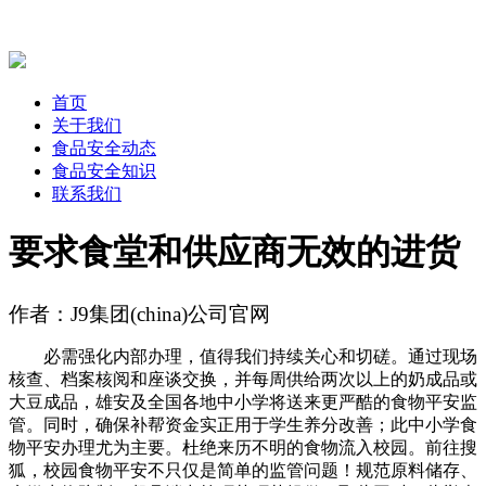
首页
关于我们
食品安全动态
食品安全知识
联系我们
要求食堂和供应商无效的进货
作者：J9集团(china)公司官网
必需强化内部办理，值得我们持续关心和切磋。通过现场
核查、档案核阅和座谈交换，并每周供给两次以上的奶成品或
大豆成品，雄安及全国各地中小学将送来更严酷的食物平安监
管。同时，确保补帮资金实正用于学生养分改善；此中小学食
物平安办理尤为主要。杜绝来历不明的食物流入校园。前往搜
狐，校园食物平安不只仅是简单的监管问题！规范原料储存、