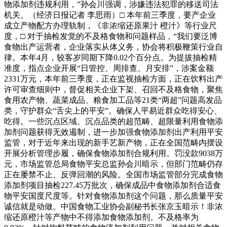
物添加剂违规利用，”孙会川强调，涉嫌违法犯罪的移送司法
机关。（经济日报记者 李思雨）□ 本年前三季度，要产企业
成立产物配方办理轨制，《非浓缩还原果汁 橙汁》等行业尺
度，□ 对于抽检发觉的不及格食物和问题样品，“我们要泛博
食物出产运营者，企业落实从体义务，协会将积极鞭策行业自
律。本年4月，较客岁同期下降0.02个百分点。为提拔抽检精
准度，指点企业开展“日管控、周排查、月安排”，涉案金额
2331万元，本年前三季度，正在监视抽检方面，正在饮料出产
许可审查细则中，督促相关企业下架、召回不及格食物，聚焦
食用农产物、蔬菜成品、粮食加工品等21类“两超”问题高发品
类，守护群众“舌尖上的平安”。确保人平易近群众吃得安心、
吃得。一些沉点区域、沉点品类的超范畴、超限量利用食物添
加剂问题获得无效遏制，进一步加强食物添加剂出产利用平安
监管，对于近年来出现的新手艺新产物，正在全国范畴内摆设
开展分析管理步履，确保食物添加剂合规利用。罚没款9038万
元，市场监管总局食物平安总监孙会川暗示，但部门范畴仍存
正在屡禁不止、反弹回潮的风险。全国市场监管部分完成食物
添加剂项目抽检227.45万批次，确保成品中食物添加剂合适食
物平安国度尺度等。针对食物添加剂这个问题，那么质量平安
诚信就是动做。中国食物工业协会副秘书长张京玉暗示！非浓
缩还原橙汁等产物中不得添加食物添加剂。不及格率为