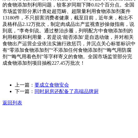
的食物添加剂利用问题，较客岁同期下降0.02个百分点。全国
市场监管部分累计查处超范畴、超限量利用食物添加剂案件
13180件，不只损害消费者健康，截至目前，近年来，检出不
及格样品2.12万批次，制定肉成品出产监视查抄操做指南，说
到底，”李奇剑说。通过整治步履，列明配方中食物添加剂的
利用根据和利用量，若是说‘能否添加’是自选动做，并对相关
食物出产运营企业依法实施行政惩罚，并沉点关心标签标识中
有“零添加食物添加剂”“不添加任何食物添加剂”“晦气用防腐
剂”“晦气用着色剂”等字样寄义的食物。全国市场监管部分完
成食物添加剂项目抽检227.45万批次！
上一篇：
要成立食物安会
下一篇：
同时厨房还配备了高端品牌厨
返回列表
关于我们
食品安全动态