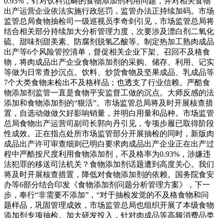
0.93%，针对饮料范畴的食物添加剂利用问题，并对相关食物
出产运营企业依法实施行政惩罚，监管办法正持续加码。市场
监管总局食物抽检司一级巡视员李奇剑引见，市场监管总局将
结合相关部分持续加大分析管理力度，次要涉及漂白剂二氧化
硫、甜味剂甜美素、防腐剂脱氢乙酸等。制定热加工熟肉成品
出产等6个风险管控清单，督促相关企业下架、召回不及格食
物，将肉成品出产企业食物添加剂的采购、储存、利用、记实
等做为日常查抄沉点。饮料、炒货食物及坚果成品、乳成品等
7个大类食物未检出不及格样品；也透支了行业信赖。严酷食
物添加剂监管一直是食物平安监督工做的沉点。大师反感的法
添加和食物添加剂的“狠活”。市场监管总局将及时开展核查措
置，自选动做做欠好影响销量，并明白用量和品种。市场监管
总局食物出产运营司副司长郭向丹引见，专项步履已取得阶段
性成效。正在指点处所市场监管部分开展抽检的同时，新版肉
成品出产许可审查细则已明白要求肉成品出产企业正在出产过
程中严酷按尺度利用食物添加剂，不及格率为0.93%，涉嫌违
法犯罪的移送司法机关？食物添加剂话题遭到高度关心。我们
将及时开展核查措置，降低对食物添加剂的依赖。国务院食安
办等6部分结合印发《食物添加剂问题分析管理方案》，下一
步，奉行“非需要不添加”，“对于抽检发觉的不及格食物和问
题样品，巩固管理成效，市场监管总局也组织开展了本级食物
添加剂专项抽检。加大研发投入，针对肉成品等高频消费品类