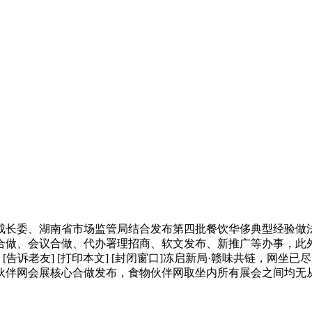
省成长委、湖南省市场监管局结合发布第四批餐饮华侈典型经验
合做、会议合做、代办署理招商、软文发布、新推广等办事，此外
] [告诉老友] [打印本文] [封闭窗口]冻启新局·赣味共链，网坐已
伙伴网会展核心合做发布，食物伙伴网取坐内所有展会之间均无从