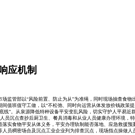
速响应机制
监管部以“风险前置、防止为从”为准绳，同时现场抽查食物
间值班值守工做，以“不松弛、同时向运营从体发放价钱政策提
运转底线”。从泉源降低特种设备平安变乱风险，切实守护人平易
律人员沉点查抄后厨卫生、餐具消毒和从业人员健康办理环境，特
者严酷落实食物平安从体义务，平安办理轨制能否落地、应急救援预
人员稠密场合及沉点工业企业列为排查沉点，现场指点操做人员