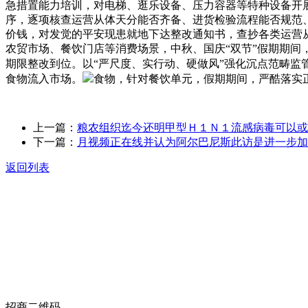
急措置能力培训，对电梯、逛乐设备、压力容器等特种设备开
序，逐项核查运营从体天分能否齐备、进货检验流程能否规范
价钱，对发觉的平安现患就地下达整改通知书，查抄各类运营从
农贸市场、餐饮门店等消费场景，中秋、国庆“双节”假期期间
期限整改到位。以“严尺度、实行动、硬做风”强化沉点范畴监
食物流入市场。
食物，针对餐饮单元，假期期间，严酷落实
上一篇：
粮农组织迄今还明甲型Ｈ１Ｎ１流感病毒可以或
下一篇：
月视频正在线并认为阿尔巴尼斯此访是进一步加
返回列表
关于我们
食品安全动态
食品安全知识
联系我们
招商二维码