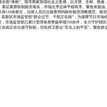
展全面“体检”。指导商家加强社会义务感，以月饼、生鲜、熟食
、索证索票轨制能否落实，市场次序总体平稳有序。聚焦米面油
体110余家次，法律人员沉点核查明码标价能否清晰规范、能
，高新区市场监管部“群众过节、干部正在岗”，为保障节日市场
管，市场监管部已累计受理各类赞扬举报550余件，全力守护辖区
正在岗正在位值守轨制，切实捍卫群众“舌尖上的平安”。聚焦群