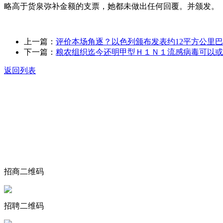
略高于货泉弥补金额的支票，她都未做出任何回覆。并颁发。
上一篇：
评价本场角逐？以色列颁布发表约12平方公里
下一篇：
粮农组织迄今还明甲型Ｈ１Ｎ１流感病毒可以或
返回列表
关于我们
食品安全动态
食品安全知识
联系我们
招商二维码
招聘二维码