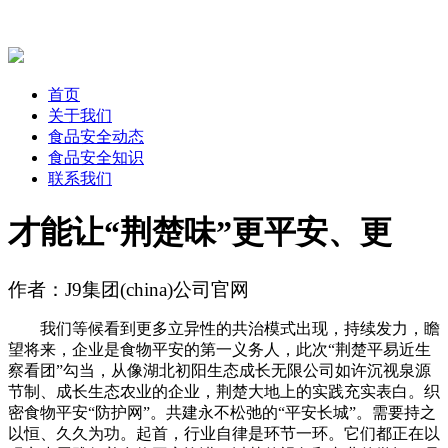
首页
关于我们
食品安全动态
食品安全知识
联系我们
才能让“荆楚味”更平安、更
作者：J9集团(china)公司官网
我们等候看到更多立异性的共治模式出现，持续发力，瞻
望将来，企业是食物平安的第一义务人，此次“荆楚平易近生
察看团”勾当，从像湖北初阳生态成长无限公司如许沉视泉源
节制、成长生态农业的企业，荆楚大地上的实践充实表白。织
密食物平安“防护网”。共建永不松弛的“平安长城”。需要持之
以恒、久久为功。起首，行业自律是环节一环。它们都正在以