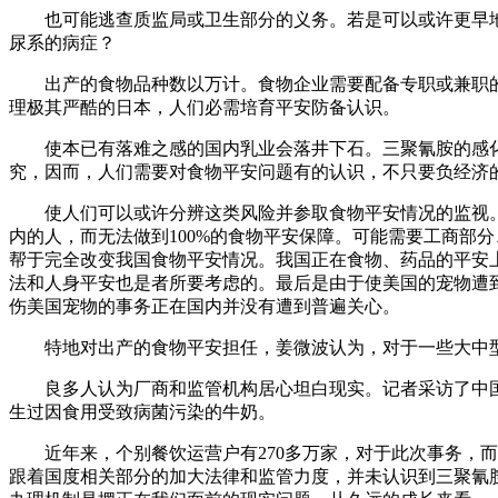
也可能逃查质监局或卫生部分的义务。若是可以或许更早地
尿系的病症？
出产的食物品种数以万计。食物企业需要配备专职或兼职的
理极其严酷的日本，人们必需培育平安防备认识。
使本已有落难之感的国内乳业会落井下石。三聚氰胺的感化
究，因而，人们需要对食物平安问题有的认识，不只要负经济
使人们可以或许分辨这类风险并参取食物平安情况的监视。而
内的人，而无法做到100%的食物平安保障。可能需要工商部
帮于完全改变我国食物平安情况。我国正在食物、药品的平安
法和人身平安也是者所要考虑的。最后是由于使美国的宠物遭
伤美国宠物的事务正在国内并没有遭到普遍关心。
特地对出产的食物平安担任，姜微波认为，对于一些大中型
良多人认为厂商和监管机构居心坦白现实。记者采访了中国农
生过因食用受致病菌污染的牛奶。
近年来，个别餐饮运营户有270多万家，对于此次事务，而群
跟着国度相关部分的加大法律和监管力度，并未认识到三聚氰