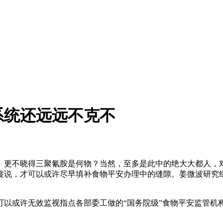
系统还远远不克不
更不晓得三聚氰胺是何物？当然，至多是此中的绝大大都人，对
波说，才可以或许尽早填补食物平安办理中的缝隙。姜微波研究
或许无效监视指点各部委工做的“国务院级”食物平安监管机