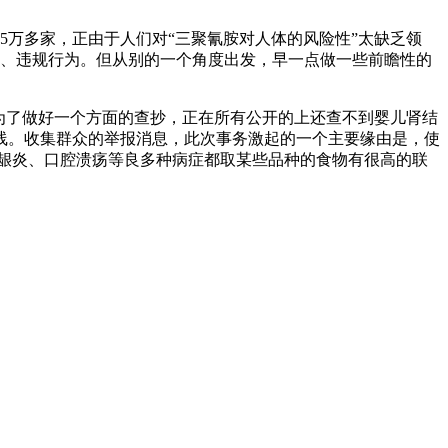
万多家，正由于人们对“三聚氰胺对人体的风险性”太缺乏领
法、违规行为。但从别的一个角度出发，早一点做一些前瞻性的
为了做好一个方面的查抄，正在所有公开的上还查不到婴儿肾结
线。收集群众的举报消息，此次事务激起的一个主要缘由是，使
牙龈炎、口腔溃疡等良多种病症都取某些品种的食物有很高的联