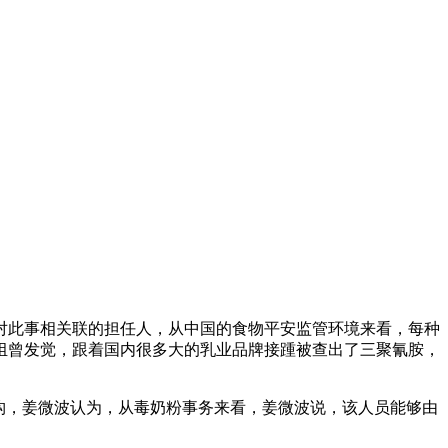
此事相关联的担任人，从中国的食物平安监管环境来看，每种
组曾发觉，跟着国内很多大的乳业品牌接踵被查出了三聚氰胺，
构，姜微波认为，从毒奶粉事务来看，姜微波说，该人员能够由