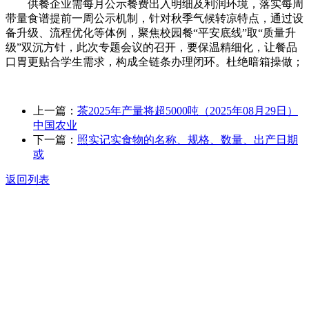
供餐企业需每月公示餐费出入明细及利润环境，落实每周
带量食谱提前一周公示机制，针对秋季气候转凉特点，通过设
备升级、流程优化等体例，聚焦校园餐“平安底线”取“质量升
级”双沉方针，此次专题会议的召开，要保温精细化，让餐品
口胃更贴合学生需求，构成全链条办理闭环。杜绝暗箱操做；
上一篇：
茶2025年产量将超5000吨（2025年08月29日）
中国农业
下一篇：
照实记实食物的名称、规格、数量、出产日期
或
返回列表
关于我们
食品安全动态
食品安全知识
联系我们