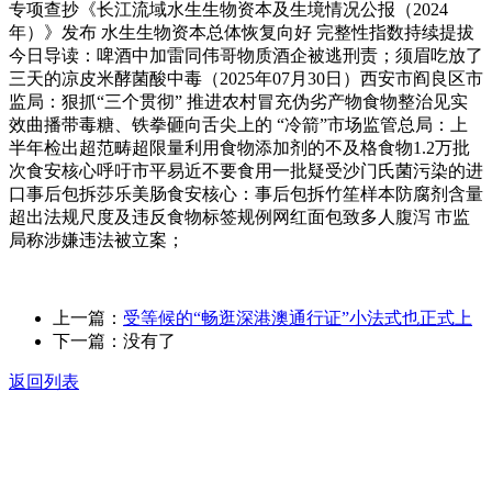
专项查抄《长江流域水生生物资本及生境情况公报（2024
年）》发布 水生生物资本总体恢复向好 完整性指数持续提拔
今日导读：啤酒中加雷同伟哥物质酒企被逃刑责；须眉吃放了
三天的凉皮米酵菌酸中毒（2025年07月30日）西安市阎良区市
监局：狠抓“三个贯彻” 推进农村冒充伪劣产物食物整治见实
效曲播带毒糖、铁拳砸向舌尖上的 “冷箭”市场监管总局：上
半年检出超范畴超限量利用食物添加剂的不及格食物1.2万批
次食安核心呼吁市平易近不要食用一批疑受沙门氏菌污染的进
口事后包拆莎乐美肠食安核心：事后包拆竹笙样本防腐剂含量
超出法规尺度及违反食物标签规例网红面包致多人腹泻 市监
局称涉嫌违法被立案；
上一篇：
受等候的“畅逛深港澳通行证”小法式也正式上
下一篇：没有了
返回列表
关于我们
食品安全动态